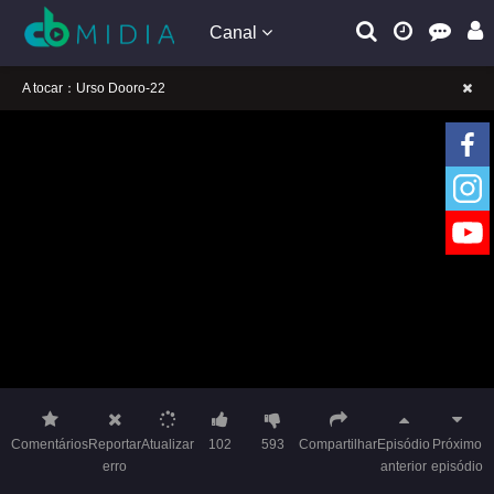
Canal
A tocar：Urso Dooro-22
Lembrete gentil: Se a reprodução estiver presa, mude a linha para jogar
Lembrete gentil: Não confie em anúncios ilegais no vídeo
A tocar：Urso Dooro-22
Lembrete gentil: Se a reprodução estiver presa, mude a linha para jogar
Lembrete gentil: Não confie em anúncios ilegais no vídeo
Comentários
Reportar
Atualizar
102
593
Compartilhar
Episódio
Próximo
erro
anterior
episódio