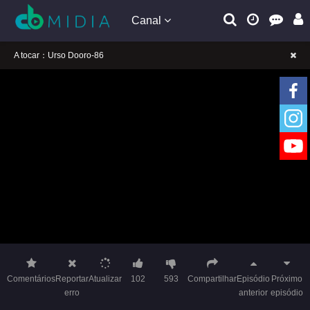
Canal
A tocar：Urso Dooro-86
Lembrete gentil: Se a reprodução estiver presa, mude a linha para jogar
Lembrete gentil: Não confie em anúncios ilegais no vídeo
A tocar：Urso Dooro-86
Lembrete gentil: Se a reprodução estiver presa, mude a linha para jogar
Lembrete gentil: Não confie em anúncios ilegais no vídeo
Comentários
Reportar
Atualizar
102
593
Compartilhar
Episódio
Próximo
erro
anterior
episódio