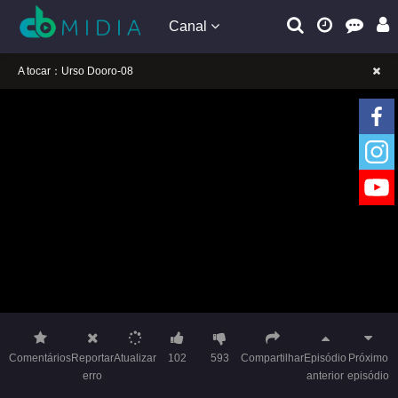
Canal
A tocar：Urso Dooro-08
Lembrete gentil: Se a reprodução estiver presa, mude a linha para jogar
Lembrete gentil: Não confie em anúncios ilegais no vídeo
A tocar：Urso Dooro-08
Lembrete gentil: Se a reprodução estiver presa, mude a linha para jogar
Lembrete gentil: Não confie em anúncios ilegais no vídeo
Comentários
Reportar
Atualizar
102
593
Compartilhar
Episódio
Próximo
erro
anterior
episódio