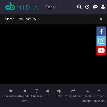
Canal
A tocar：Urso Dooro-256
Lembrete gentil: Se a reprodução estiver presa, mude a linha para jogar
Lembrete gentil: Não confie em anúncios ilegais no vídeo
A tocar：Urso Dooro-256
Lembrete gentil: Se a reprodução estiver presa, mude a linha para jogar
Lembrete gentil: Não confie em anúncios ilegais no vídeo
Comentários
Reportar
Atualizar
102
593
Compartilhar
Episódio
Próximo
erro
anterior
episódio