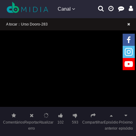
Canal
A tocar：Urso Dooro-283
Lembrete gentil: Se a reprodução estiver presa, mude a linha para jogar
Lembrete gentil: Não confie em anúncios ilegais no vídeo
A tocar：Urso Dooro-283
Lembrete gentil: Se a reprodução estiver presa, mude a linha para jogar
Lembrete gentil: Não confie em anúncios ilegais no vídeo
Comentários
Reportar
Atualizar
102
593
Compartilhar
Episódio
Próximo
erro
anterior
episódio