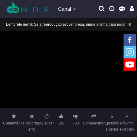
Canal
Lembrete gentil: Se a reprodução estiver presa, mude a linha para jogar
Lembrete gentil: Não confie em anúncios ilegais no vídeo
A tocar：Urso Dooro-48
Lembrete gentil: Se a reprodução estiver presa, mude a linha para jogar
Lembrete gentil: Não confie em anúncios ilegais no vídeo
A tocar：Urso Dooro-48
Comentários
Reportar
Atualizar
102
593
Compartilhar
Episódio
Próximo
erro
anterior
episódio