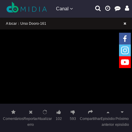
Canal
A tocar：Urso Dooro-161
Lembrete gentil: Se a reprodução estiver presa, mude a linha para jogar
Lembrete gentil: Não confie em anúncios ilegais no vídeo
A tocar：Urso Dooro-161
Lembrete gentil: Se a reprodução estiver presa, mude a linha para jogar
Lembrete gentil: Não confie em anúncios ilegais no vídeo
Comentários
Reportar
Atualizar
102
593
Compartilhar
Episódio
Próximo
erro
anterior
episódio