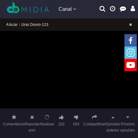
Canal
A tocar：Urso Dooro-123
Lembrete gentil: Se a reprodução estiver presa, mude a linha para jogar
Lembrete gentil: Não confie em anúncios ilegais no vídeo
A tocar：Urso Dooro-123
Lembrete gentil: Se a reprodução estiver presa, mude a linha para jogar
Lembrete gentil: Não confie em anúncios ilegais no vídeo
Comentários
Reportar
Atualizar
102
593
Compartilhar
Episódio
Próximo
erro
anterior
episódio