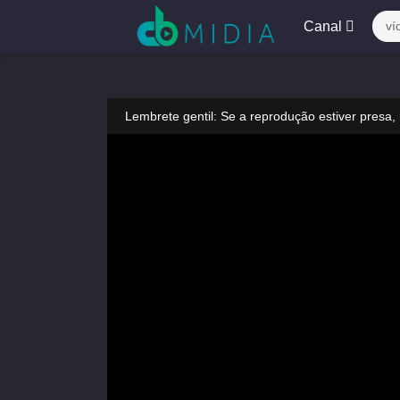
Canal
ví
Lembrete gentil: Se a reprodução estiver presa,
Lembrete gentil: Não confie em anúncios ilegais
A tocar：A Princesa Rebelde (Dublado)-34
Lembrete gentil: Se a reprodução estiver presa,
Lembrete gentil: Não confie em anúncios ilegais
A tocar：A Princesa Rebelde (Dublado)-34