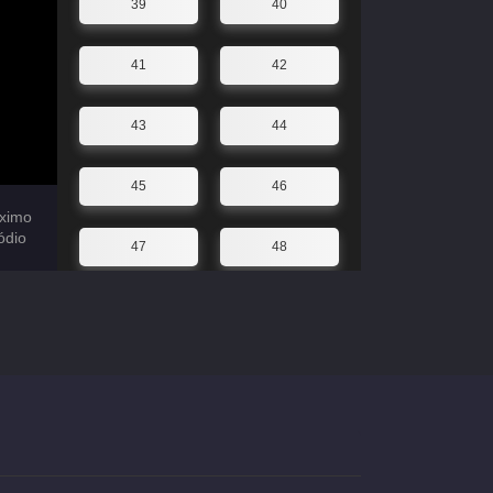
39
40
41
42
43
44
45
46
ximo
ódio
47
48
49
50
51
52
53
54
55
56