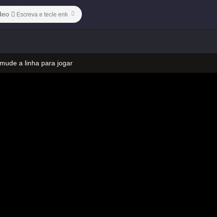
deo
 mude a linha para jogar
 no vídeo
 mude a linha para jogar
 no vídeo