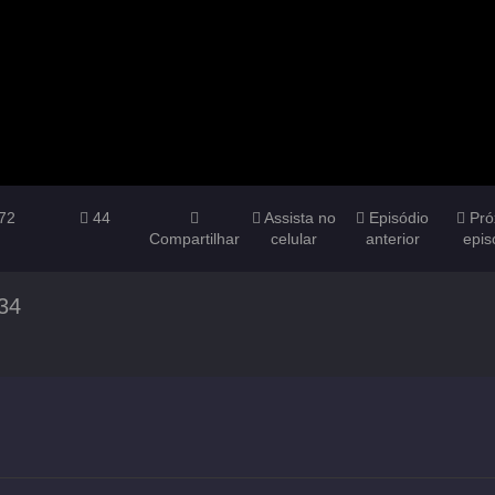
72
44
Assista no
Episódio
Pró
Compartilhar
celular
anterior
epis
34