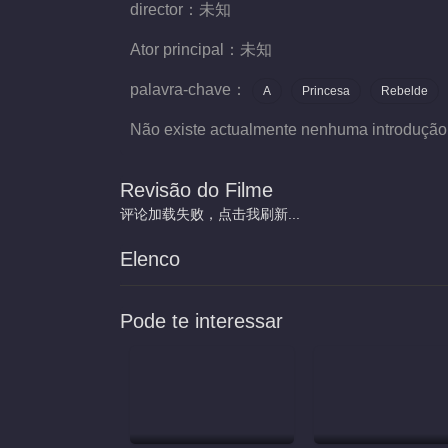
director：
未知
Ator principal：
未知
palavra-chave：
A
Princesa
Rebelde
Não existe actualmente nenhuma introdução
Revisão do Filme
评论加载失败，点击我刷新...
Elenco
Pode te interessar