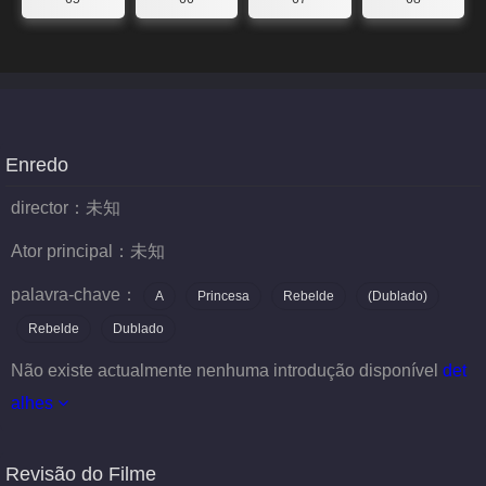
Enredo
director：
未知
Ator principal：
未知
palavra-chave：
A
Princesa
Rebelde
(Dublado)
Rebelde
Dublado
Não existe actualmente nenhuma introdução disponível
det
alhes
Revisão do Filme