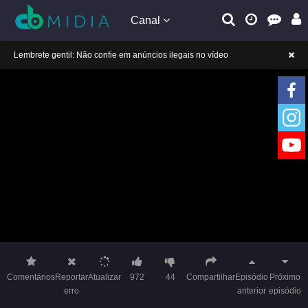
Canal
A tocar：A Princesa Rebelde (Dublado)-53
Lembrete gentil: Se a reprodução estiver presa, mude a linha para jogar
Lembrete gentil: Não confie em anúncios ilegais no vídeo
A tocar：A Princesa Rebelde (Dublado)-53
Lembrete gentil: Se a reprodução estiver presa, mude a linha para jogar
Lembrete gentil: Não confie em anúncios ilegais no vídeo
Comentários
Reportar
Atualizar
972
44
Compartilhar
Episódio
Próximo
erro
anterior
episódio