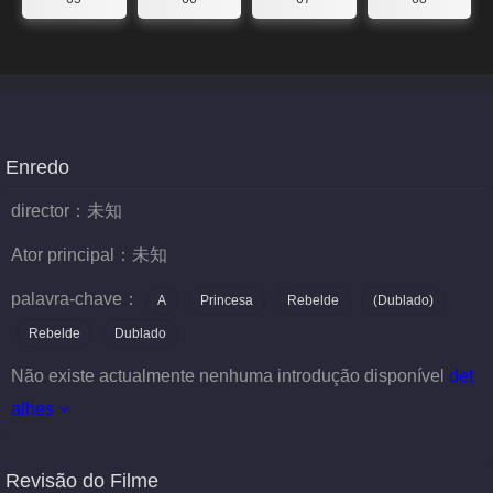
Enredo
director：
未知
Ator principal：
未知
palavra-chave：
A
Princesa
Rebelde
(Dublado)
Rebelde
Dublado
Não existe actualmente nenhuma introdução disponível
det
alhes
Revisão do Filme