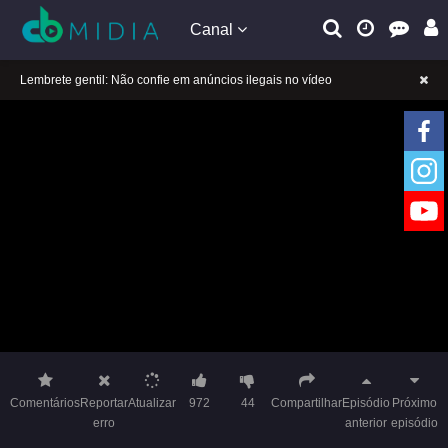
Canal
A tocar：A Princesa Rebelde (Dublado)-32
Lembrete gentil: Se a reprodução estiver presa, mude a linha para jogar
Lembrete gentil: Não confie em anúncios ilegais no vídeo
A tocar：A Princesa Rebelde (Dublado)-32
Lembrete gentil: Se a reprodução estiver presa, mude a linha para jogar
Lembrete gentil: Não confie em anúncios ilegais no vídeo
Comentários
Reportar
Atualizar
972
44
Compartilhar
Episódio
Próximo
erro
anterior
episódio