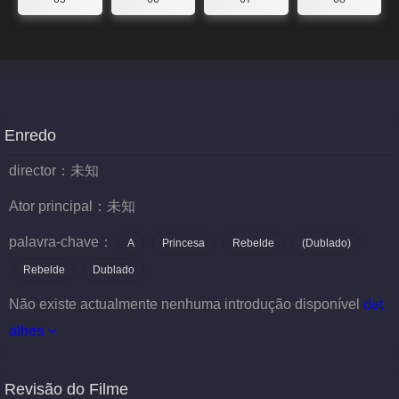
Enredo
director：
未知
Ator principal：
未知
palavra-chave：
A
Princesa
Rebelde
(Dublado)
Rebelde
Dublado
Não existe actualmente nenhuma introdução disponível
det
alhes
Revisão do Filme