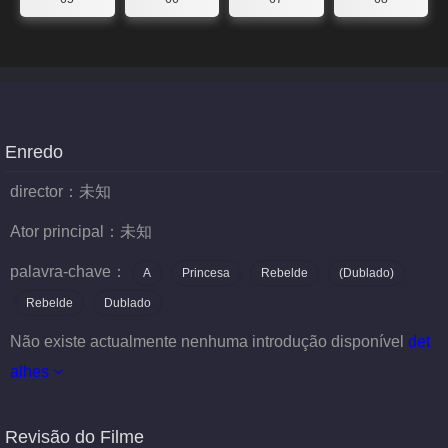
Enredo
director：
未知
Ator principal：
未知
palavra-chave：
A
Princesa
Rebelde
(Dublado)
Rebelde
Dublado
Não existe actualmente nenhuma introdução disponível
det
alhes
Revisão do Filme