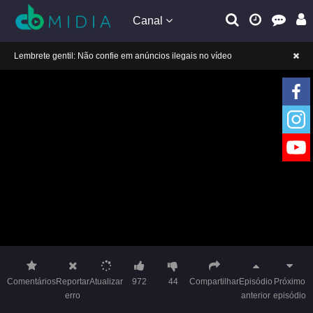
Canal
A tocar：A Princesa Rebelde (Dublado)-24
Lembrete gentil: Se a reprodução estiver presa, mude a linha para jogar
Lembrete gentil: Não confie em anúncios ilegais no vídeo
A tocar：A Princesa Rebelde (Dublado)-24
Lembrete gentil: Se a reprodução estiver presa, mude a linha para jogar
Lembrete gentil: Não confie em anúncios ilegais no vídeo
Comentários
Reportar
Atualizar
972
44
Compartilhar
Episódio
Próximo
erro
anterior
episódio