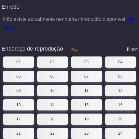
Enredo
Não existe actualmente nenhuma introdução disponível
det
alhes
Endereço de reprodução
sort
Play
01
02
03
04
05
06
07
08
09
10
11
12
13
14
15
16
17
18
19
20
21
22
23
24