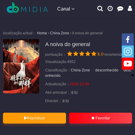
Canal
localização actual：
Home
China Zone
A noiva do general
A noiva do general
8.0
pontuação：
recomendação
Visualização:4952
Classificação：
China Zone
desconhecido
desc
onhecido
Actualização：
2025-12-09
Ator principal：
未知
Director：
未知
Reproduzir
Favoritar