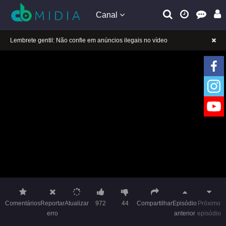
Canal
A tocar：A Princesa Rebelde (Dublado)-68
Lembrete gentil: Se a reprodução estiver presa, mude a linha para jogar
Lembrete gentil: Não confie em anúncios ilegais no vídeo
A tocar：A Princesa Rebelde (Dublado)-68
Lembrete gentil: Se a reprodução estiver presa, mude a linha para jogar
Lembrete gentil: Não confie em anúncios ilegais no vídeo
Comentários
Reportar
Atualizar
972
44
Compartilhar
Episódio
Próximo
erro
anterior
episódio