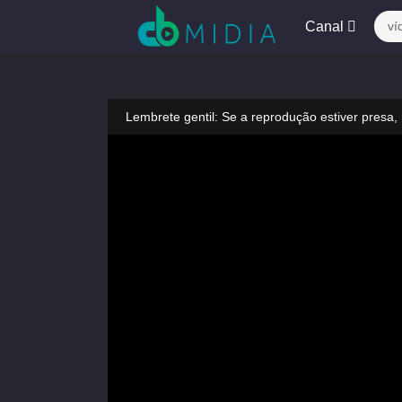
Canal
ví
Lembrete gentil: Se a reprodução estiver presa,
Lembrete gentil: Não confie em anúncios ilegais
A tocar：A Princesa Rebelde (Dublado)-15
Lembrete gentil: Se a reprodução estiver presa,
Lembrete gentil: Não confie em anúncios ilegais
A tocar：A Princesa Rebelde (Dublado)-15