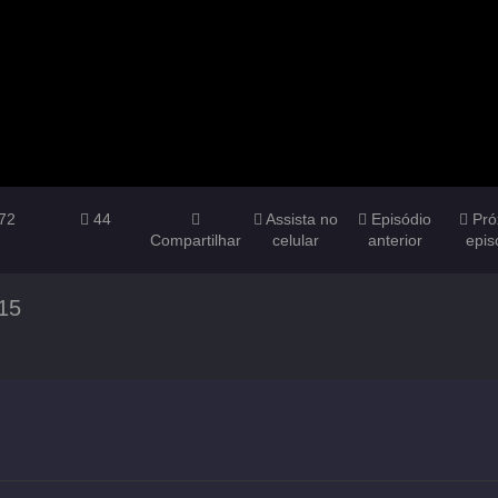
72
44
Assista no
Episódio
Pró
Compartilhar
celular
anterior
epis
15