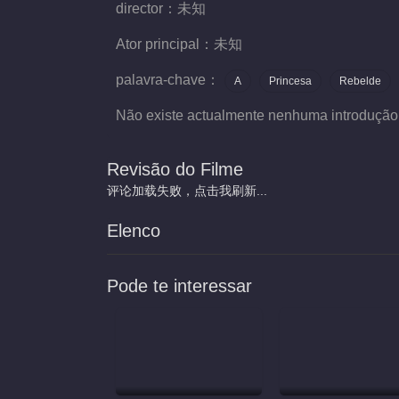
director：
未知
Ator principal：
未知
palavra-chave：
A
Princesa
Rebelde
Não existe actualmente nenhuma introdução
Revisão do Filme
评论加载失败，点击我刷新...
Elenco
Pode te interessar