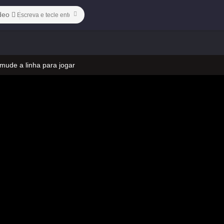
deo
 mude a linha para jogar
 no vídeo
 mude a linha para jogar
 no vídeo