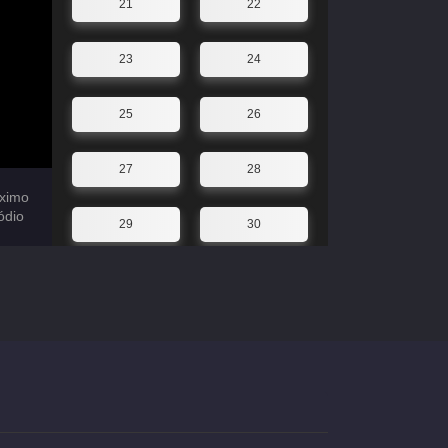
21
22
23
24
25
26
27
28
ximo
ódio
29
30
31
32
33
34
35
36
37
38