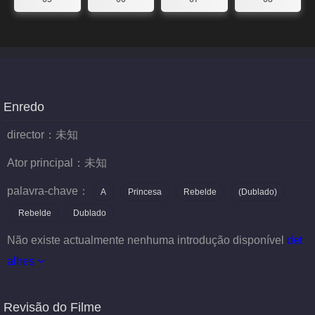
Enredo
director：
未知
Ator principal：
未知
palavra-chave：
A
Princesa
Rebelde
(Dublado)
Rebelde
Dublado
Não existe actualmente nenhuma introdução disponível
det
alhes
Revisão do Filme