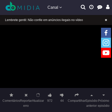
Canal
A tocar：A Princesa Rebelde (Dublado)-26
Lembrete gentil: Se a reprodução estiver presa, mude a linha para jogar
Lembrete gentil: Não confie em anúncios ilegais no vídeo
A tocar：A Princesa Rebelde (Dublado)-26
Lembrete gentil: Se a reprodução estiver presa, mude a linha para jogar
Lembrete gentil: Não confie em anúncios ilegais no vídeo
Comentários
Reportar
Atualizar
972
44
Compartilhar
Episódio
Próximo
erro
anterior
episódio