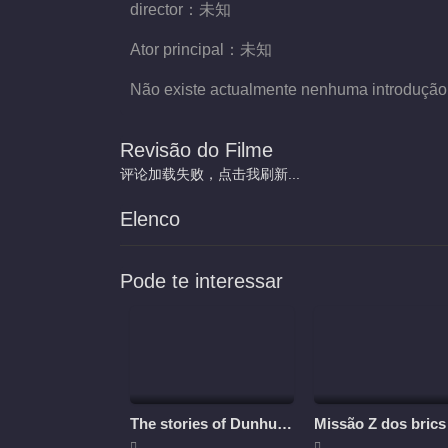
director：
未知
Ator principal：
未知
Não existe actualmente nenhuma introdução
Revisão do Filme
评论加载失败，点击我刷新...
Elenco
Pode te interessar
The stories of Dunhuang
Missão Z dos brics