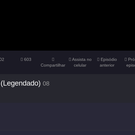
02
603
Assista no
Episódio
Pró
Compartilhar
celular
anterior
epis
 (Legendado)
08