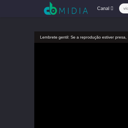
Canal
ví
Lembrete gentil: Se a reprodução estiver presa,
Lembrete gentil: Não confie em anúncios ilegais
A tocar：Yeluoli 叶罗丽 – 9 ª temporada (Legend
Lembrete gentil: Se a reprodução estiver presa,
Lembrete gentil: Não confie em anúncios ilegais
A tocar：Yeluoli 叶罗丽 – 9 ª temporada (Legend