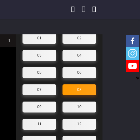
abaixo para mudar a linha
Yeluoli 叶罗丽 – 9 ª
temporada (Legendado)
//Animações
Mudar a linha
01
02
03
04
05
06
07
08
09
10
11
12