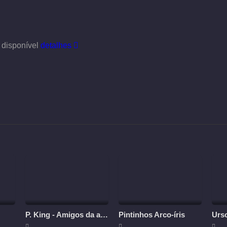
 disponível
detalhes
P. King - Amigos da aventura
Pintinhos Arco-íris
Urs