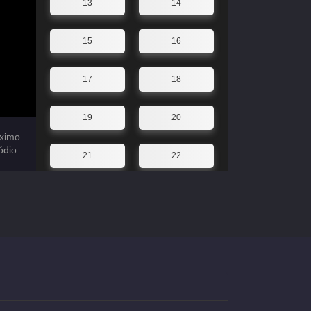
13
14
15
16
17
18
19
20
ximo
ódio
21
22
23
24
25
26