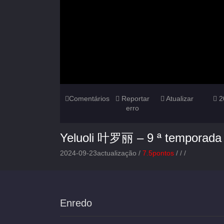
Comentários
Reportar
Atualizar
2
erro
Yeluoli 叶罗丽 – 9 ª temporada
2024-09-23actualização /
7.5pontos
/
/
/
Enredo