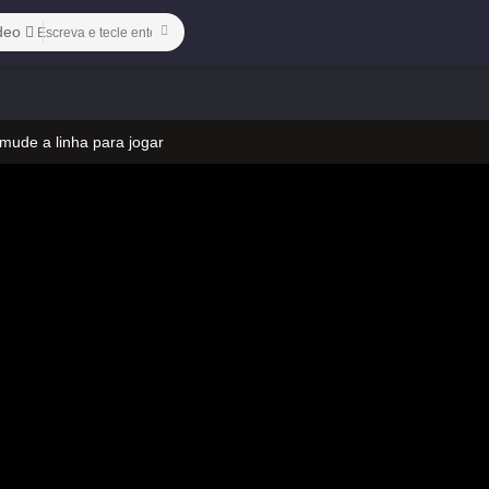
deo
 mude a linha para jogar
 no vídeo
ado)-08
 mude a linha para jogar
 no vídeo
ado)-08