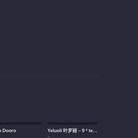
o Dooro
Yeluoli 叶罗丽 – 9 ª temporada (Legendado)