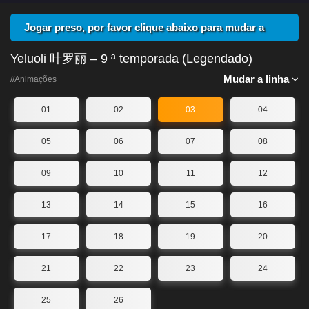
Jogar preso, por favor clique abaixo para mudar a
linha
Yeluoli 叶罗丽 – 9 ª temporada (Legendado)
Mudar a linha
//Animações
01
02
03
04
05
06
07
08
09
10
11
12
13
14
15
16
17
18
19
20
21
22
23
24
25
26