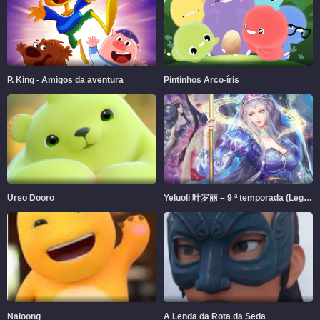
P. King - Amigos da aventura
Pintinhos Arco-íris
Urso Dooro
Yeluoli 叶罗丽 – 9 ª temporada (Legendado)
Naloong
A Lenda da Rota da Seda