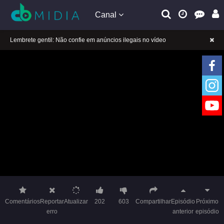
Canal
A tocar：Yeluoli 叶罗丽 – 9 ª temporada (Legendado)-03
Lembrete gentil: Se a reprodução estiver presa, mude a linha para jogar
Lembrete gentil: Não confie em anúncios ilegais no vídeo
A tocar：Yeluoli 叶罗丽 – 9 ª temporada (Legendado)-03
Lembrete gentil: Se a reprodução estiver presa, mude a linha para jogar
Lembrete gentil: Não confie em anúncios ilegais no vídeo
Comentários
Reportar
Atualizar
202
603
Compartilhar
Episódio
Próximo
erro
anterior
episódio