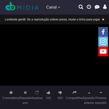
Canal
Lembrete gentil: Se a reprodução estiver presa, mude a linha para jogar
Lembrete gentil: Não confie em anúncios ilegais no vídeo
A tocar：Yeluoli 叶罗丽 – 9 ª temporada (Legendado)-07
Lembrete gentil: Se a reprodução estiver presa, mude a linha para jogar
Lembrete gentil: Não confie em anúncios ilegais no vídeo
A tocar：Yeluoli 叶罗丽 – 9 ª temporada (Legendado)-07
Comentários
Reportar
Atualizar
202
603
Compartilhar
Episódio
Próximo
erro
anterior
episódio