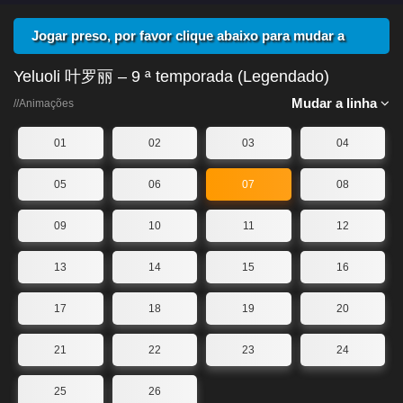
Jogar preso, por favor clique abaixo para mudar a
linha
Yeluoli 叶罗丽 – 9 ª temporada (Legendado)
Mudar a linha
//Animações
01
02
03
04
05
06
07
08
09
10
11
12
13
14
15
16
17
18
19
20
21
22
23
24
25
26