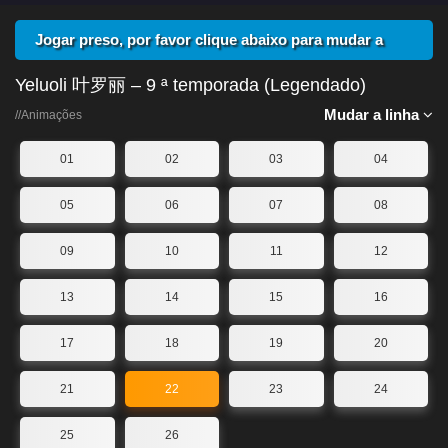
Jogar preso, por favor clique abaixo para mudar a
linha
Yeluoli 叶罗丽 – 9 ª temporada (Legendado)
Mudar a linha
//Animações
01
02
03
04
05
06
07
08
09
10
11
12
13
14
15
16
17
18
19
20
21
22
23
24
25
26