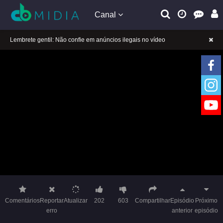
Canal
A tocar：Yeluoli 叶罗丽 – 9 ª temporada (Legendado)-22
Lembrete gentil: Se a reprodução estiver presa, mude a linha para jogar
Lembrete gentil: Não confie em anúncios ilegais no vídeo
A tocar：Yeluoli 叶罗丽 – 9 ª temporada (Legendado)-22
Lembrete gentil: Se a reprodução estiver presa, mude a linha para jogar
Lembrete gentil: Não confie em anúncios ilegais no vídeo
Comentários
Reportar
Atualizar
202
603
Compartilhar
Episódio
Próximo
erro
anterior
episódio