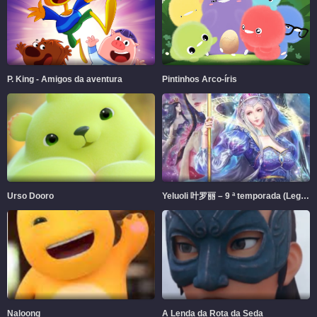
P. King - Amigos da aventura
Pintinhos Arco-íris
Urso Dooro
Yeluoli 叶罗丽 – 9 ª temporada (Legendado)
Naloong
A Lenda da Rota da Seda