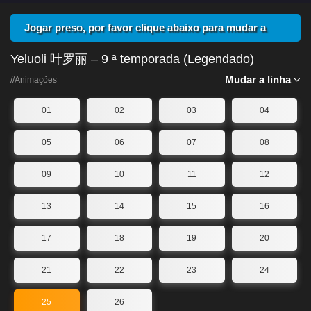
Jogar preso, por favor clique abaixo para mudar a
linha
Yeluoli 叶罗丽 – 9 ª temporada (Legendado)
Mudar a linha
//Animações
01
02
03
04
05
06
07
08
09
10
11
12
13
14
15
16
17
18
19
20
21
22
23
24
25
26