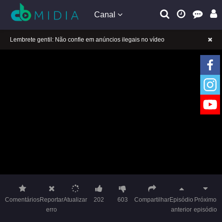
Canal
A tocar：Yeluoli 叶罗丽 – 9 ª temporada (Legendado)-25
Lembrete gentil: Se a reprodução estiver presa, mude a linha para jogar
Lembrete gentil: Não confie em anúncios ilegais no vídeo
A tocar：Yeluoli 叶罗丽 – 9 ª temporada (Legendado)-25
Lembrete gentil: Se a reprodução estiver presa, mude a linha para jogar
Lembrete gentil: Não confie em anúncios ilegais no vídeo
Comentários
Reportar
Atualizar
202
603
Compartilhar
Episódio
Próximo
erro
anterior
episódio