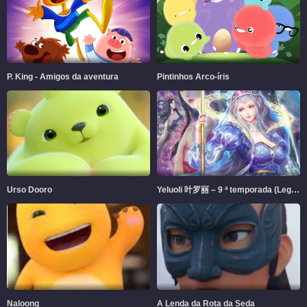
P. King - Amigos da aventura
Pintinhos Arco-íris
Urso Dooro
Yeluoli 叶罗丽 – 9 ª temporada (Legendado)
Naloong
A Lenda da Rota da Seda