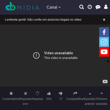
Canal
A tocar：Yeloli – 2 ª temporada (Dublado)-21
Lembrete gentil: Se a reprodução estiver presa, mude a linha para jogar
Lembrete gentil: Não confie em anúncios ilegais no vídeo
A tocar：Yeloli – 2 ª temporada (Dublado)-21
Lembrete gentil: Se a reprodução estiver presa, mude a linha para jogar
Lembrete gentil: Não confie em anúncios ilegais no vídeo
Comentários
Reportar
Atualizar
553
17
Compartilhar
Episódio
Próximo
erro
anterior
episódio