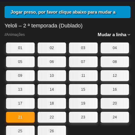
Jogar preso, por favor clique abaixo para mudar a
linha
Yeloli – 2 ª temporada (Dublado)
Mudar a linha
//Animações
01
02
03
04
05
06
07
08
09
10
11
12
13
14
15
16
17
18
19
20
21
22
23
24
25
26