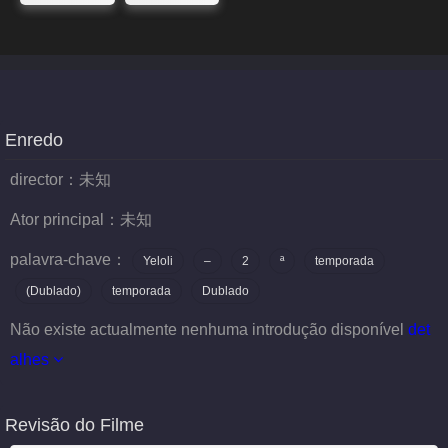
Enredo
director：
未知
Ator principal：
未知
palavra-chave：
Yeloli
–
2
ª
temporada
(Dublado)
temporada
Dublado
Não existe actualmente nenhuma introdução disponível
det
alhes
Revisão do Filme