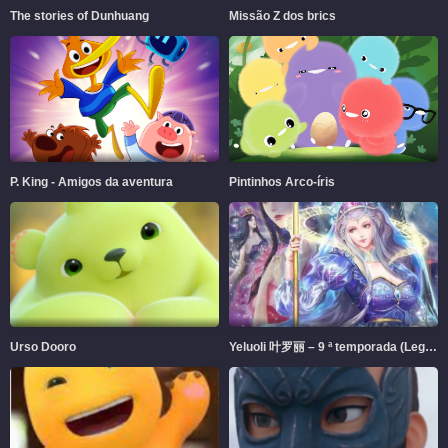
The stories of Dunhuang
Missão Z dos brics
P. King - Amigos da aventura
Pintinhos Arco-íris
Urso Dooro
Yeluoli 叶罗丽 – 9 ª temporada (Legendado)