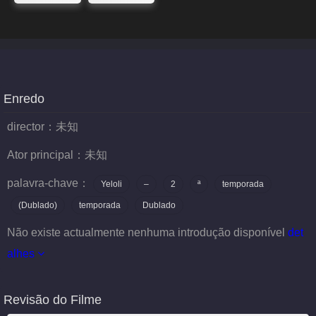
Enredo
director：
未知
Ator principal：
未知
palavra-chave：
Yeloli
–
2
ª
temporada
(Dublado)
temporada
Dublado
Não existe actualmente nenhuma introdução disponível
det
alhes
Revisão do Filme