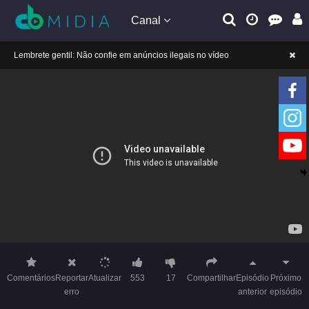
Canal
A tocar：Yeloli – 2 ª temporada (Dublado)-02
Lembrete gentil: Se a reprodução estiver presa, mude a linha para jogar
Lembrete gentil: Não confie em anúncios ilegais no vídeo
A tocar：Yeloli – 2 ª temporada (Dublado)-02
Lembrete gentil: Se a reprodução estiver presa, mude a linha para jogar
Lembrete gentil: Não confie em anúncios ilegais no vídeo
Comentários
Reportar
Atualizar
553
17
Compartilhar
Episódio
Próximo
erro
anterior
episódio