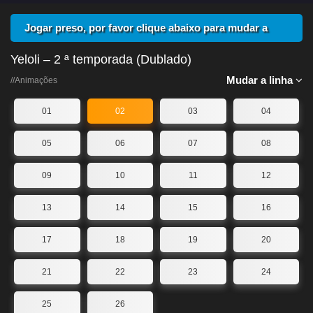
Jogar preso, por favor clique abaixo para mudar a
linha
Yeloli – 2 ª temporada (Dublado)
Mudar a linha
//Animações
01
02
03
04
05
06
07
08
09
10
11
12
13
14
15
16
17
18
19
20
21
22
23
24
25
26