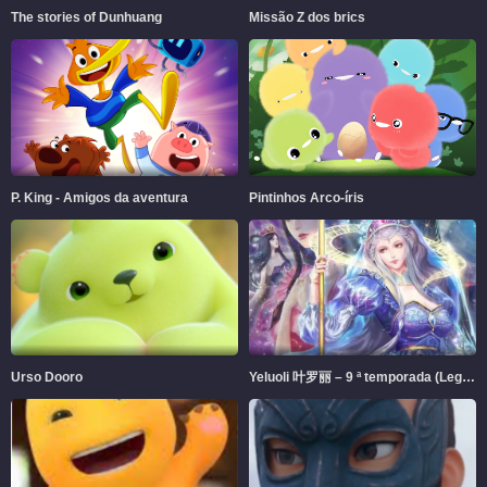
The stories of Dunhuang
Missão Z dos brics
P. King - Amigos da aventura
Pintinhos Arco-íris
Urso Dooro
Yeluoli 叶罗丽 – 9 ª temporada (Legendado)