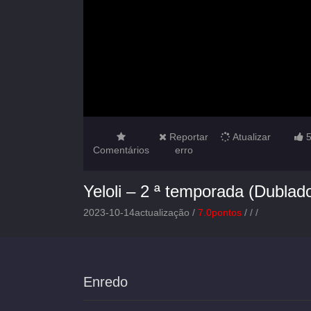
Reportar
Atualizar
Comentários
erro
Yeloli – 2 ª temporada (Dublad
2023-10-14actualização /
7.0pontos
/
/
/
Enredo