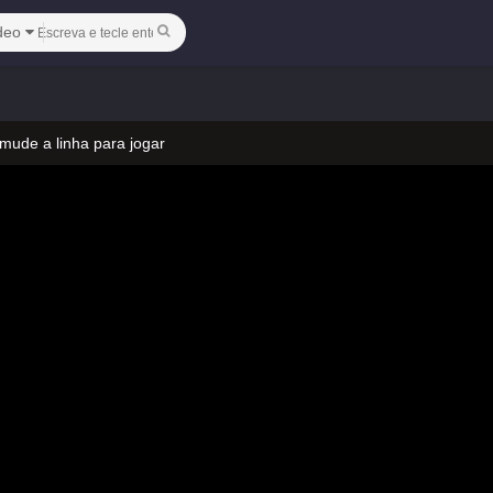
deo
 mude a linha para jogar
 no vídeo
 mude a linha para jogar
 no vídeo