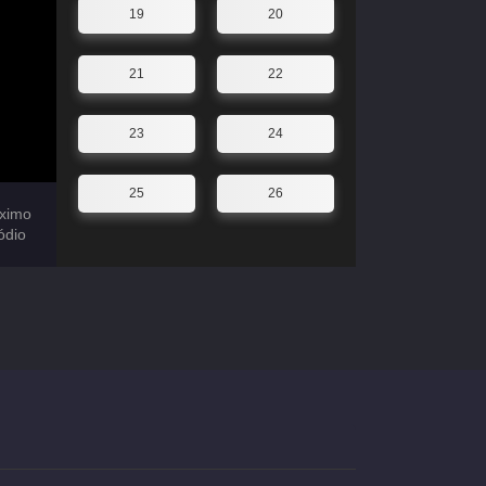
19
20
21
22
23
24
25
26
ximo
ódio