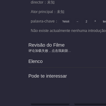
director：
未知
Ator principal：
未知
palavra-chave：
Yeloli
–
2
ª
t
Não existe actualmente nenhuma introdução
Revisão do Filme
评论加载失败，点击我刷新...
Elenco
Pode te interessar