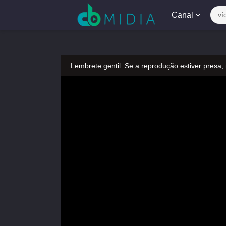
Canal
ví
Lembrete gentil: Se a reprodução estiver presa,
Lembrete gentil: Não confie em anúncios ilegais
A tocar：Yeloli – 2 ª temporada (Dublado)-18
Lembrete gentil: Se a reprodução estiver presa,
Lembrete gentil: Não confie em anúncios ilegais
A tocar：Yeloli – 2 ª temporada (Dublado)-18