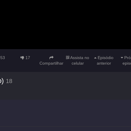
553
17
Assista no
Episódio
Pró
Compartilhar
celular
anterior
epis
o)
18