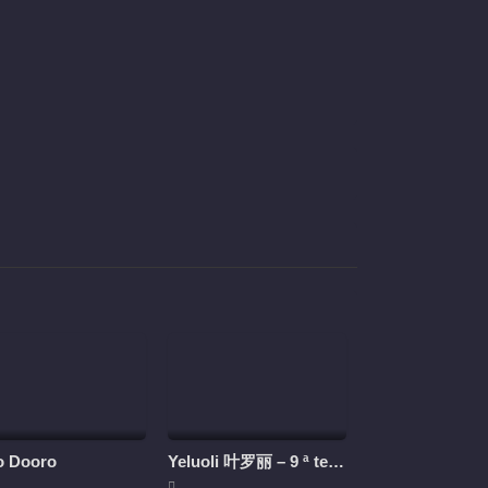
o Dooro
Yeluoli 叶罗丽 – 9 ª temporada (Legendado)