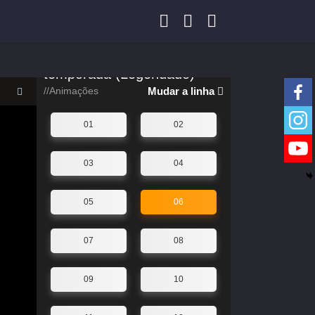
Jogar preso, por favor clique
abaixo para mudar a linha
Yeluoli 叶罗丽 – 1 ª
temporada (Legendado)
//Animações
Mudar a linha
01
02
03
04
05
06
07
08
09
10