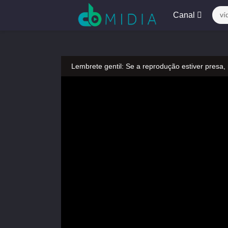
Canal
ví
Lembrete gentil: Se a reprodução estiver presa,
Lembrete gentil: Não confie em anúncios ilegais
A tocar：Yeluoli 叶罗丽 – 1 ª temporada (Legend
Lembrete gentil: Se a reprodução estiver presa,
Lembrete gentil: Não confie em anúncios ilegais
A tocar：Yeluoli 叶罗丽 – 1 ª temporada (Legend