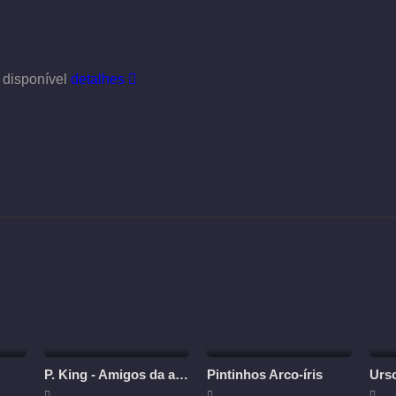
 disponível
detalhes
P. King - Amigos da aventura
Pintinhos Arco-íris
Urs