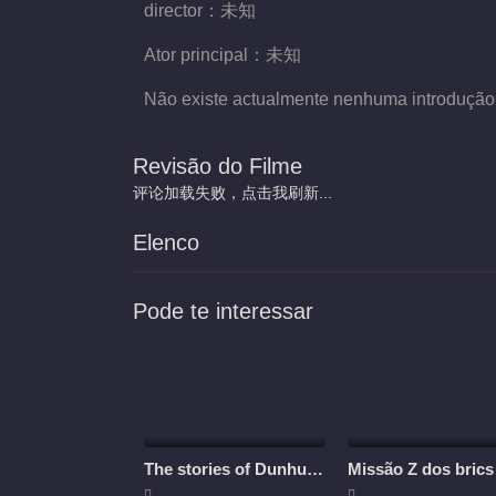
director：
未知
Ator principal：
未知
Não existe actualmente nenhuma introdução
Revisão do Filme
评论加载失败，点击我刷新...
Elenco
Pode te interessar
The stories of Dunhuang
Missão Z dos brics