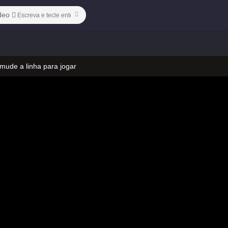
deo
 mude a linha para jogar
 no vídeo
ado)-06
 mude a linha para jogar
 no vídeo
ado)-06