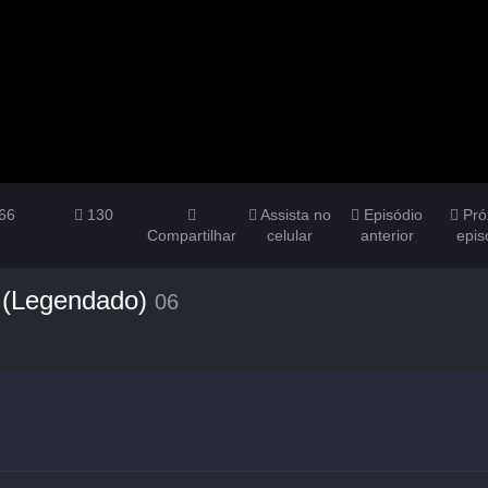
66
130
Assista no
Episódio
Pró
Compartilhar
celular
anterior
epis
 (Legendado)
06