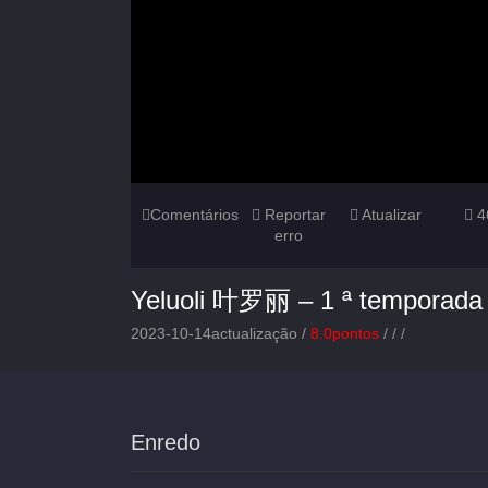
Comentários
Reportar
Atualizar
4
erro
Yeluoli 叶罗丽 – 1 ª temporada
2023-10-14actualização /
8.0pontos
/
/
/
Enredo