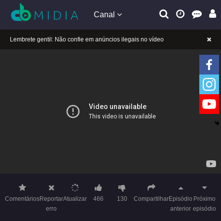
Canal
A tocar：Yeluoli 叶罗丽 – 1 ª temporada (Legendado)-12
Lembrete gentil: Se a reprodução estiver presa, mude a linha para jogar
Lembrete gentil: Não confie em anúncios ilegais no vídeo
A tocar：Yeluoli 叶罗丽 – 1 ª temporada (Legendado)-12
Lembrete gentil: Se a reprodução estiver presa, mude a linha para jogar
Lembrete gentil: Não confie em anúncios ilegais no vídeo
Comentários
Reportar
Atualizar
466
130
Compartilhar
Episódio
Próximo
erro
anterior
episódio