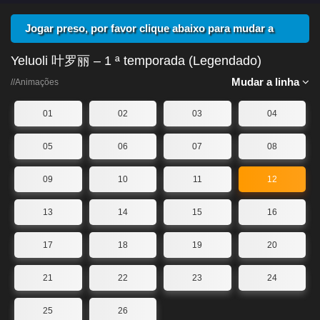
Jogar preso, por favor clique abaixo para mudar a
linha
Yeluoli 叶罗丽 – 1 ª temporada (Legendado)
Mudar a linha
//Animações
01
02
03
04
05
06
07
08
09
10
11
12
13
14
15
16
17
18
19
20
21
22
23
24
25
26