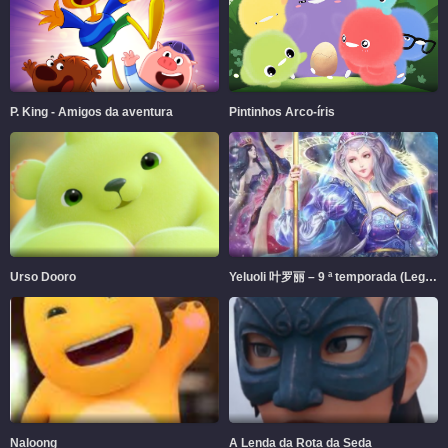
P. King - Amigos da aventura
Pintinhos Arco-íris
Urso Dooro
Yeluoli 叶罗丽 – 9 ª temporada (Legendado)
Naloong
A Lenda da Rota da Seda