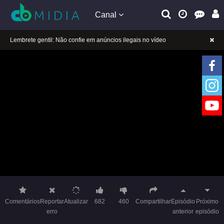
Canal
A tocar：A Princesa Rebelde (Dublado)-20
Lembrete gentil: Se a reprodução estiver presa, mude a linha para jogar
Lembrete gentil: Não confie em anúncios ilegais no vídeo
A tocar：A Princesa Rebelde (Dublado)-20
Lembrete gentil: Se a reprodução estiver presa, mude a linha para jogar
Lembrete gentil: Não confie em anúncios ilegais no vídeo
Comentários
Reportar
Atualizar
682
460
Compartilhar
Episódio
Próximo
erro
anterior
episódio