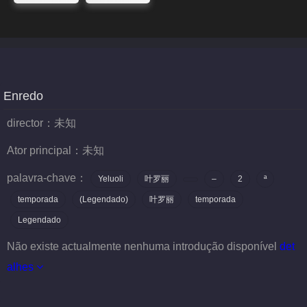
Enredo
director：
未知
Ator principal：
未知
palavra-chave：
Yeluoli
叶罗丽
–
2
ª
temporada
(Legendado)
叶罗丽
temporada
Legendado
Não existe actualmente nenhuma introdução disponível
det
alhes