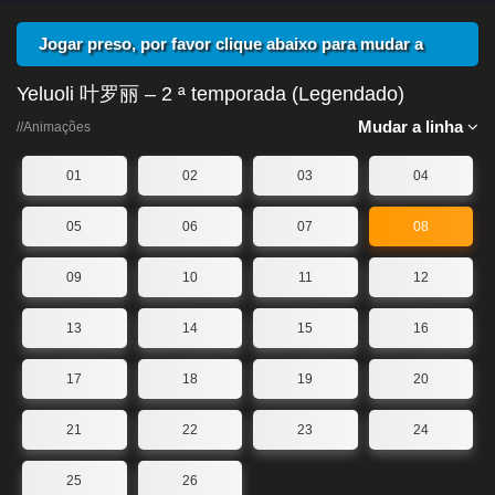
Jogar preso, por favor clique abaixo para mudar a
linha
Yeluoli 叶罗丽 – 2 ª temporada (Legendado)
Mudar a linha
//Animações
01
02
03
04
05
06
07
08
09
10
11
12
13
14
15
16
17
18
19
20
21
22
23
24
25
26