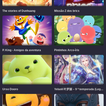
The stories of Dunhuang
Missão Z dos brics
P. King - Amigos da aventura
Pintinhos Arco-íris
Urso Dooro
Yeluoli 叶罗丽 – 9 ª temporada (Legendado)