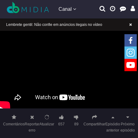
Canal
A tocar：Yeluoli 叶罗丽 – 2 ª temporada (Legendado)-08
Lembrete gentil: Se a reprodução estiver presa, mude a linha para jogar
Lembrete gentil: Não confie em anúncios ilegais no vídeo
A tocar：Yeluoli 叶罗丽 – 2 ª temporada (Legendado)-08
Lembrete gentil: Se a reprodução estiver presa, mude a linha para jogar
Lembrete gentil: Não confie em anúncios ilegais no vídeo
Comentários
Reportar
Atualizar
657
89
Compartilhar
Episódio
Próximo
erro
anterior
episódio