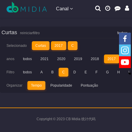
Canal
Curtas
reiniciarfiltro
fechar
Selecionado
Curtas
2017
C
anos
todos
2021
2020
2019
2018
2017
201
Filtro
todos
A
B
C
D
E
F
G
H
I
Organizar
Tempo
Popularidade
Pontuação
Copyright © 2023 CB Midia 统计代码