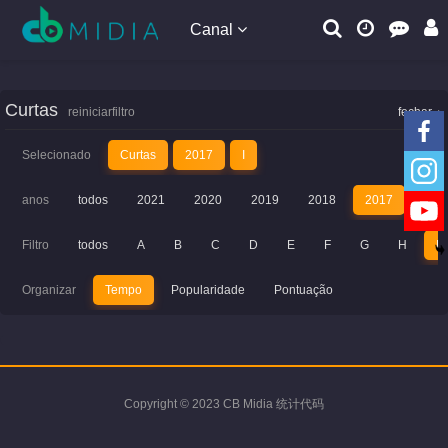
Canal
Curtas
reiniciarfiltro
fechar
Selecionado
Curtas
2017
I
anos
todos
2021
2020
2019
2018
2017
201
Filtro
todos
A
B
C
D
E
F
G
H
I
Organizar
Tempo
Popularidade
Pontuação
Copyright © 2023 CB Midia 统计代码