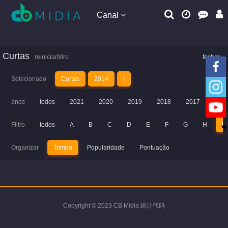
Canal
Curtas
reiniciarfiltro
fechar
Selecionado
Curtas
2014
I
anos
todos
2021
2020
2019
2018
2017
201
Filtro
todos
A
B
C
D
E
F
G
H
I
Organizar
Tempo
Popularidade
Pontuação
Copyright © 2023 CB Midia 统计代码