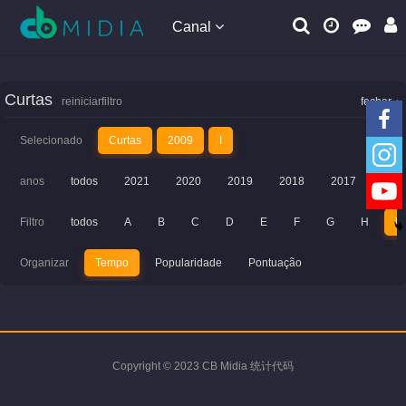
Canal
Curtas
reiniciarfiltro
fechar
Selecionado
Curtas
2009
I
anos
todos
2021
2020
2019
2018
2017
201
Filtro
todos
A
B
C
D
E
F
G
H
I
Organizar
Tempo
Popularidade
Pontuação
Copyright © 2023 CB Midia 统计代码