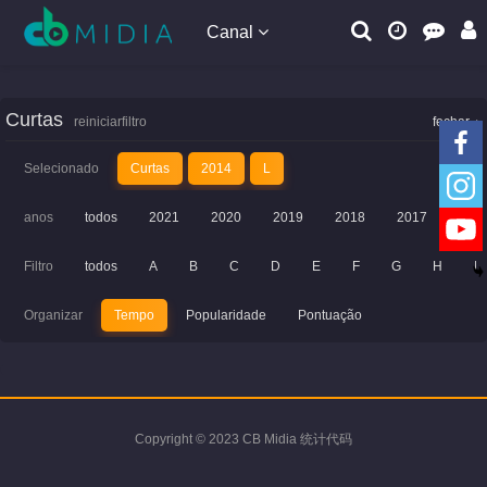
Canal
Curtas
reiniciarfiltro
fechar
Selecionado
Curtas
2014
L
anos
todos
2021
2020
2019
2018
2017
201
Filtro
todos
A
B
C
D
E
F
G
H
I
Organizar
Tempo
Popularidade
Pontuação
Copyright © 2023 CB Midia 统计代码