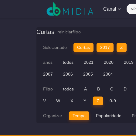
Canal
ví
Curtas
reiniciarfiltro
Selecionado
Curtas
2017
Z
anos
todos
2021
2020
2019
2007
2006
2005
2004
Filtro
todos
A
B
C
D
V
W
X
Y
Z
0-9
Organizar
Tempo
Popularidade
P