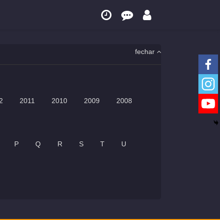
fechar
2
2011
2010
2009
2008
P
Q
R
S
T
U