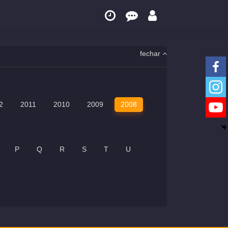
fechar
2
2011
2010
2009
2008
P
Q
R
S
T
U