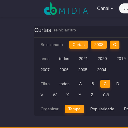
Canal
ví
Curtas
reiniciarfiltro
Selecionado
Curtas
2008
C
anos
todos
2021
2020
2019
2007
2006
2005
2004
Filtro
todos
A
B
C
D
V
W
X
Y
Z
0-9
Organizar
Tempo
Popularidade
P