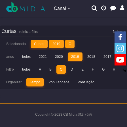
Canal
Curtas
reiniciarfiltro
fechar
Selecionado
Curtas
2019
C
anos
todos
2021
2020
2019
2018
2017
201
Filtro
todos
A
B
C
D
E
F
G
H
I
Organizar
Tempo
Popularidade
Pontuação
Copyright © 2023 CB Midia 统计代码