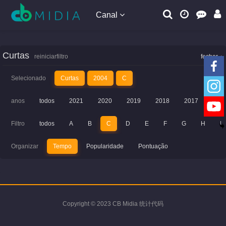
Canal
Curtas
reiniciarfiltro
fechar
Selecionado
Curtas
2004
C
anos
todos
2021
2020
2019
2018
2017
201
Filtro
todos
A
B
C
D
E
F
G
H
I
Organizar
Tempo
Popularidade
Pontuação
Copyright © 2023 CB Midia 统计代码