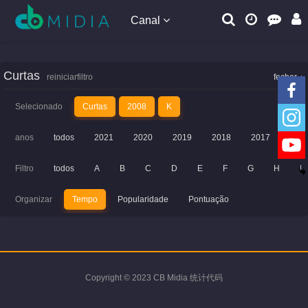
Canal
Curtas
reiniciarfiltro
fechar
Selecionado
Curtas
2008
K
anos
todos
2021
2020
2019
2018
2017
201
Filtro
todos
A
B
C
D
E
F
G
H
I
Organizar
Tempo
Popularidade
Pontuação
Copyright © 2023 CB Midia 统计代码