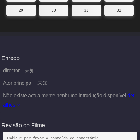
29
30
31
32
Enredo
director：
未知
Ator principal：
未知
Não existe actualmente nenhuma introdução disponível
det
alhes
Revisão do Filme