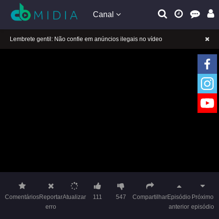
Canal
A tocar：Garota Furacão-18
Lembrete gentil: Se a reprodução estiver presa, mude a linha para jogar
Lembrete gentil: Não confie em anúncios ilegais no vídeo
A tocar：Garota Furacão-18
Lembrete gentil: Se a reprodução estiver presa, mude a linha para jogar
Lembrete gentil: Não confie em anúncios ilegais no vídeo
Comentários
Reportar
Atualizar
111
547
Compartilhar
Episódio
Próximo
erro
anterior
episódio