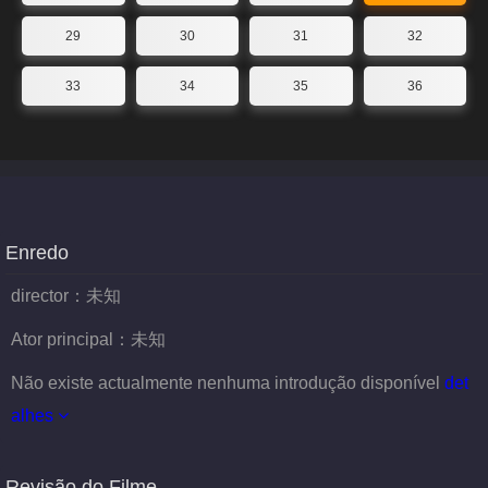
29
30
31
32
33
34
35
36
Enredo
director：
未知
Ator principal：
未知
Não existe actualmente nenhuma introdução disponível
det
alhes
Revisão do Filme