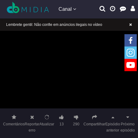
Canal
A tocar：Céu quentinho na noite fria-28
Lembrete gentil: Se a reprodução estiver presa, mude a linha para jogar
Lembrete gentil: Não confie em anúncios ilegais no vídeo
A tocar：Céu quentinho na noite fria-28
Lembrete gentil: Se a reprodução estiver presa, mude a linha para jogar
Lembrete gentil: Não confie em anúncios ilegais no vídeo
Comentários
Reportar
Atualizar
13
290
Compartilhar
Episódio
Próximo
erro
anterior
episódio