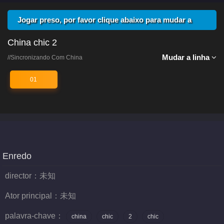
Jogar preso, por favor clique abaixo para mudar a
linha
China chic 2
Mudar a linha
//Sincronizando Com China
01
Enredo
director：
未知
Ator principal：
未知
palavra-chave：
china
chic
2
chic