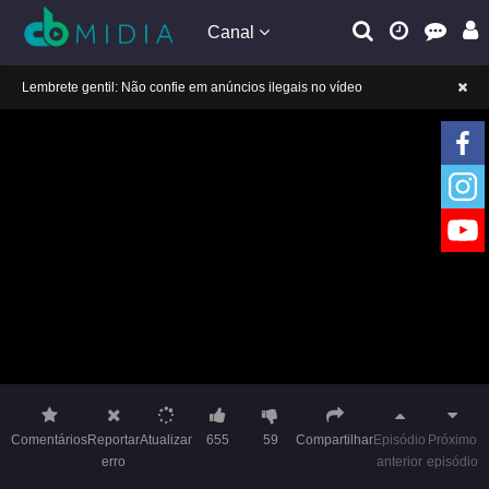
Canal
Lembrete gentil: Não confie em anúncios ilegais no vídeo
A tocar：China chic 2-01
Lembrete gentil: Se a reprodução estiver presa, mude a linha para jogar
Lembrete gentil: Não confie em anúncios ilegais no vídeo
A tocar：China chic 2-01
Lembrete gentil: Se a reprodução estiver presa, mude a linha para jogar
Comentários
Reportar
Atualizar
655
59
Compartilhar
Episódio
Próximo
erro
anterior
episódio