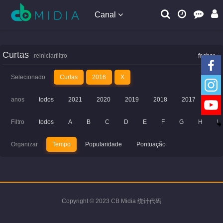
Canal
Curtas
reiniciarfiltro
fechar
Selecionado
Curtas
2016
X
anos
todos
2021
2020
2019
2018
2017
201
Filtro
todos
A
B
C
D
E
F
G
H
I
Organizar
Tempo
Popularidade
Pontuação
Copyright © 2023 CB Midia 统计代码