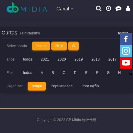
Canal
Curtas
reiniciarfiltro
fechar
Selecionado
Curtas
2016
W
anos
todos
2021
2020
2019
2018
2017
201
Filtro
todos
A
B
C
D
E
F
G
H
I
Organizar
Tempo
Popularidade
Pontuação
Copyright © 2023 CB Midia 统计代码