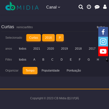
Canal
Curtas
reiniciarfiltro
fechar
Selecionado
Curtas
2016
P
anos
todos
2021
2020
2019
2018
2017
201
Filtro
todos
A
B
C
D
E
F
G
H
I
Organizar
Tempo
Popularidade
Pontuação
Copyright © 2023 CB Midia 统计代码