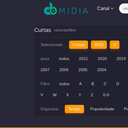
Canal
ví
Curtas
reiniciarfiltro
Selecionado
Curtas
2016
U
anos
todos
2021
2020
2019
2007
2006
2005
2004
Filtro
todos
A
B
C
D
V
W
X
Y
Z
0-9
Organizar
Tempo
Popularidade
P