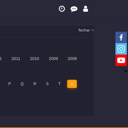
fechar
2
2011
2010
2009
2008
P
Q
R
S
T
U