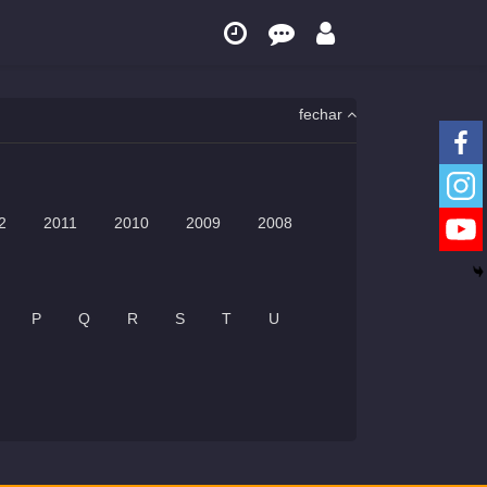
fechar
2
2011
2010
2009
2008
P
Q
R
S
T
U