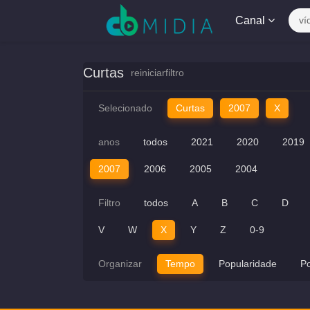
Canal
ví
Curtas
reiniciarfiltro
Selecionado
Curtas
2007
X
anos
todos
2021
2020
2019
2007
2006
2005
2004
Filtro
todos
A
B
C
D
V
W
X
Y
Z
0-9
Organizar
Tempo
Popularidade
P