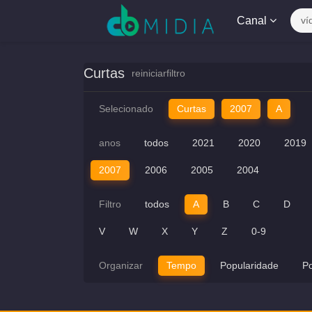
Canal
ví
Curtas
reiniciarfiltro
Selecionado
Curtas
2007
A
anos
todos
2021
2020
2019
2007
2006
2005
2004
Filtro
todos
A
B
C
D
V
W
X
Y
Z
0-9
Organizar
Tempo
Popularidade
P