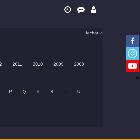
fechar
2
2011
2010
2009
2008
P
Q
R
S
T
U