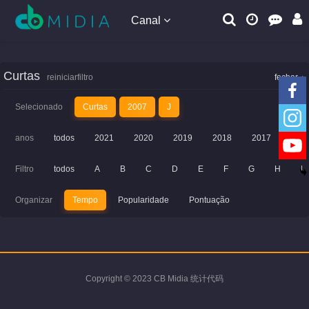
Canal
Curtas
reiniciarfiltro
fechar
Selecionado
Curtas
2007
J
anos
todos
2021
2020
2019
2018
2017
201
Filtro
todos
A
B
C
D
E
F
G
H
I
Organizar
Tempo
Popularidade
Pontuação
Copyright © 2023 CB Midia 统计代码