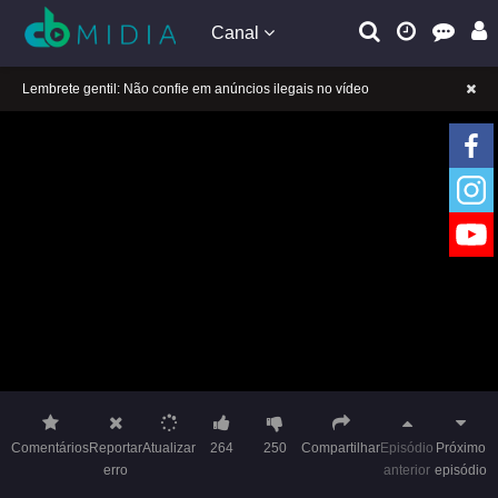
Canal
A tocar：Comidas Refinadas 2-01
Lembrete gentil: Se a reprodução estiver presa, mude a linha para jogar
Lembrete gentil: Não confie em anúncios ilegais no vídeo
A tocar：Comidas Refinadas 2-01
Lembrete gentil: Se a reprodução estiver presa, mude a linha para jogar
Lembrete gentil: Não confie em anúncios ilegais no vídeo
Comentários
Reportar
Atualizar
264
250
Compartilhar
Episódio
Próximo
erro
anterior
episódio