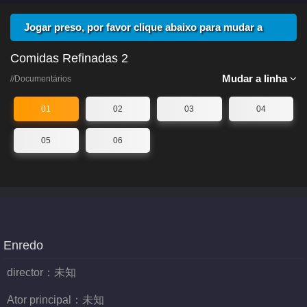
Jogar preso, por favor clique abaixo para mudar a
linha
Comidas Refinadas 2
Mudar a linha
//Documentários
01
02
03
04
05
06
Enredo
director：
未知
Ator principal：
未知